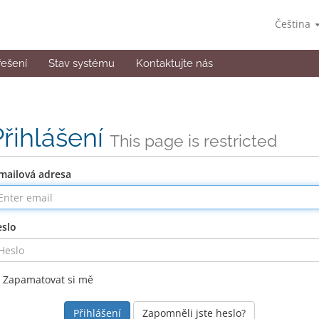
Čeština
řešení
Stav systému
Kontaktujte nás
Přihlášení
This page is restricted
mailová adresa
slo
Zapamatovat si mě
Zapomněli jste heslo?