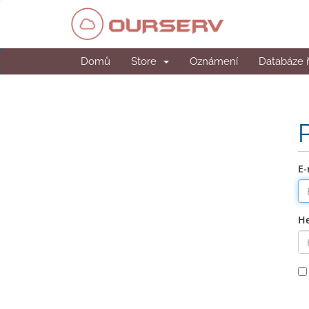
Domů
Store
Oznámení
Databáze 
E-
He